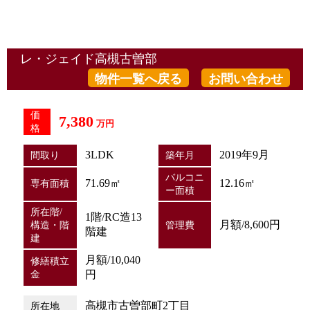
レ・ジェイド高槻古曽部
物件一覧へ戻る
お問い合わせ
価
7,380
万円
格
3LDK
2019年9月
間取り
築年月
バルコニ
71.69㎡
12.16㎡
専有面積
ー面積
所在階/
1階/RC造13
月額/8,600円
構造・階
管理費
階建
建
月額/10,040
修繕積立
金
円
高槻市古曽部町2丁目
所在地