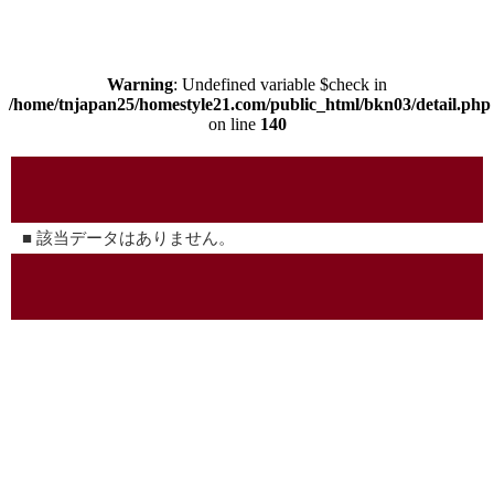
Warning
: Undefined variable $check in
/home/tnjapan25/homestyle21.com/public_html/bkn03/detail.php
on line
140
■ 該当データはありません。